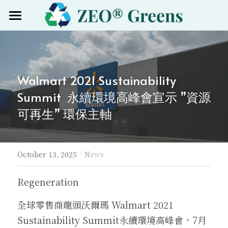
Home
Products
Walmart 2021 Sustainability 
Certified
Summit  永續環境高峰會宣示 ”資源
About
可再生” 環保主軸
News
·
Group site
October 13, 2025
News
Mygreenpack
Search
Regeneration 
Nanozeo中国
全球零售商龍頭沃爾瑪 Walmart 2021 
Sustainability Summit永續環境高峰會，7月