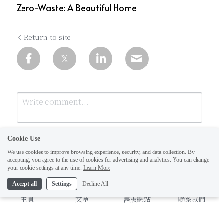
Zero-Waste: A Beautiful Home
Return to site
Cookie Use
We use cookies to improve browsing experience, security, and data collection. By
accepting, you agree to the use of cookies for advertising and analytics. You can change
your cookie settings at any time.
Learn More
Accept all
Settings
Decline All
Submit
Cancel
主頁
文章
舊版網站
聯系我們